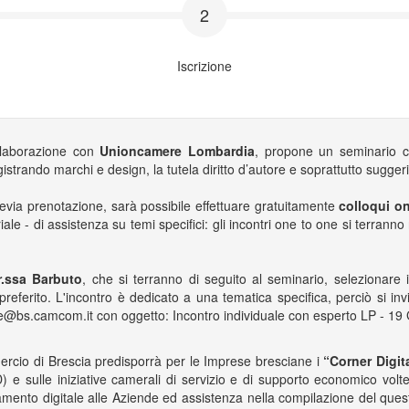
2
Iscrizione
llaborazione con
Unioncamere Lombardia
, propone un seminario ch
istrando marchi e design, la tutela diritto d’autore e soprattutto suggeri
revia prenotazione, sarà possibile effettuare gratuitamente
colloqui on
ale - di assistenza su temi specifici: gli incontri one to one si terran
dr.ssa Barbuto
, che si terranno di seguito al seminario, selezionare i
preferito. L'incontro è dedicato a una tematica specifica, perciò si invi
tale@bs.camcom.it con oggetto: Incontro individuale con esperto LP - 1
rcio di Brescia predisporrà per le Imprese bresciane i
“Corner Digit
) e sulle iniziative camerali di servizio e di supporto economico volte 
ento digitale alle Aziende ed assistenza nella compilazione del questi